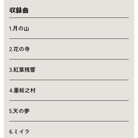
収録曲
1.月の山
2.花の寺
3.紅葉残響
4.墨絵之村
5.天の夢
6.ミイラ