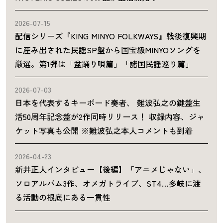
2026-07-15
配信シリーズ『KING MINYO FOLKWAYS』戦後復興期
に産み出された民謡SP盤から国宝級MINYOソングを
厳選。第1弾は「盆踊り唄篇」「諸国民謡巡り篇」
2026-07-03
日本を代表するキーボード奏者、 難波弘之の鍵盤生
活50周年記念盤が2作同時リリース！ 収録内容、ジャ
ケット写真も公開 ※難波弘之本人コメントも到着
2026-04-23
新井正人インタビュー【後編】「アニメじゃない」、
ソロアルバム3作、オメガトライブ、ST4…多岐に渡
る活動の根底にある一貫性