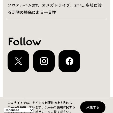
ソロアルバム3作、オメガトライブ、ST4…多岐に渡
る活動の根底にある一貫性
Follow
運営会社
プライバシーポリシー
お問い合わせ
このサイトでは、サイトの利便性向上を目的に、
承諾する
Cookieを使用しています。
Cookieの使用に関する
Copyright ©2024 KING RECORDS
詳細はプライバシーポリシーをご覧ください。