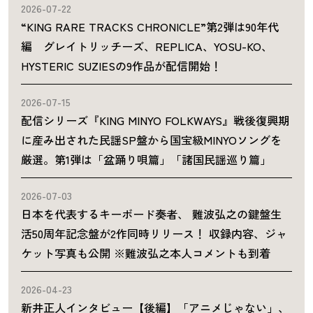
2026-07-22
“KING RARE TRACKS CHRONICLE”第2弾は90年代
編 グレイトリッチーズ、REPLICA、YOSU-KO、
HYSTERIC SUZIESの9作品が配信開始！
2026-07-15
配信シリーズ『KING MINYO FOLKWAYS』戦後復興期
に産み出された民謡SP盤から国宝級MINYOソングを
厳選。第1弾は「盆踊り唄篇」「諸国民謡巡り篇」
2026-07-03
日本を代表するキーボード奏者、 難波弘之の鍵盤生
活50周年記念盤が2作同時リリース！ 収録内容、ジャ
ケット写真も公開 ※難波弘之本人コメントも到着
2026-04-23
新井正人インタビュー【後編】「アニメじゃない」、