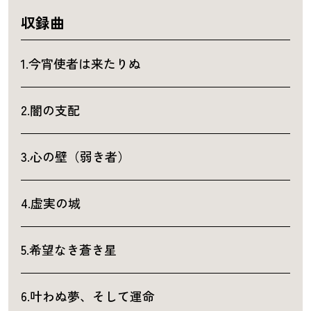
収録曲
1.今宵使者は来たりぬ
2.闇の支配
3.心の壁（弱き者）
4.虚実の城
5.希望なき蒼き星
6.叶わぬ夢、そして運命