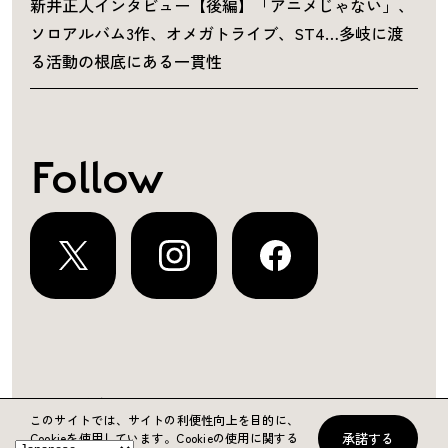
新井正人インタビュー【後編】「アニメじゃない」、
ソロアルバム3作、オメガトライブ、ST4…多岐に渡
る活動の根底にある一貫性
Follow
運営会社
プライバシーポリシー
お問い合わせ
このサイトでは、サイトの利便性向上を目的に、
承諾する
Cookieを使用しています。
Cookieの使用に関する
Copyright ©2024 KING RECORDS