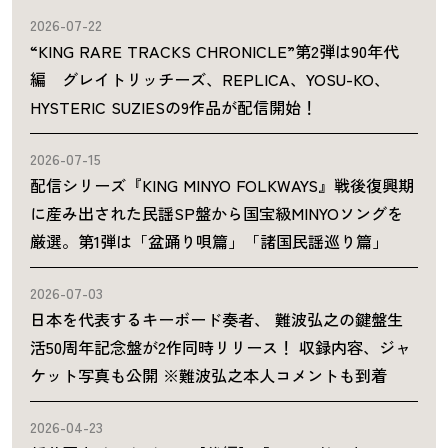
2026-07-22
“KING RARE TRACKS CHRONICLE”第2弾は90年代
編 グレイトリッチーズ、REPLICA、YOSU-KO、
HYSTERIC SUZIESの9作品が配信開始！
2026-07-15
配信シリーズ『KING MINYO FOLKWAYS』戦後復興期
に産み出された民謡SP盤から国宝級MINYOソングを
厳選。第1弾は「盆踊り唄篇」「諸国民謡巡り篇」
2026-07-03
日本を代表するキーボード奏者、 難波弘之の鍵盤生
活50周年記念盤が2作同時リリース！ 収録内容、ジャ
ケット写真も公開 ※難波弘之本人コメントも到着
2026-04-23