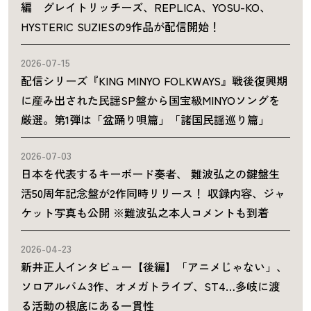
編 グレイトリッチーズ、REPLICA、YOSU-KO、
HYSTERIC SUZIESの9作品が配信開始！
2026-07-15
配信シリーズ『KING MINYO FOLKWAYS』戦後復興期
に産み出された民謡SP盤から国宝級MINYOソングを
厳選。第1弾は「盆踊り唄篇」「諸国民謡巡り篇」
2026-07-03
日本を代表するキーボード奏者、 難波弘之の鍵盤生
活50周年記念盤が2作同時リリース！ 収録内容、ジャ
ケット写真も公開 ※難波弘之本人コメントも到着
2026-04-23
新井正人インタビュー【後編】「アニメじゃない」、
ソロアルバム3作、オメガトライブ、ST4…多岐に渡
る活動の根底にある一貫性