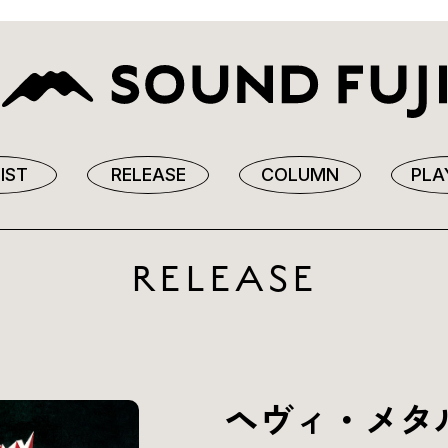
IST
RELEASE
COLUMN
PLA
RELEASE
ヘヴィ・メタ