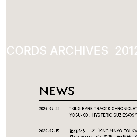
ECORDS ARCHIVES
2012
NEWS
2026-07-22
“KING RARE TRACKS CHRO
YOSU-KO、HYSTERIC SUZIE
2026-07-15
配信シリーズ『KING MINYO F
級MINYOソングを厳選。第1弾は