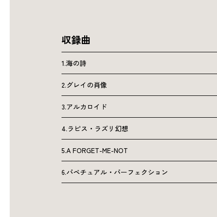
収録曲
1.海の詩
2.グレイの肖像
3.アルカロイド
4.ラピス・ラズリ幻想
5.A FORGET-ME-NOT
6.パペチュアル・パーフェクション