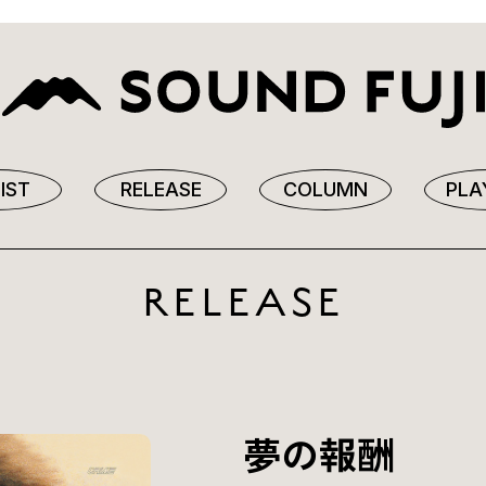
IST
RELEASE
COLUMN
PLA
RELEASE
夢の報酬