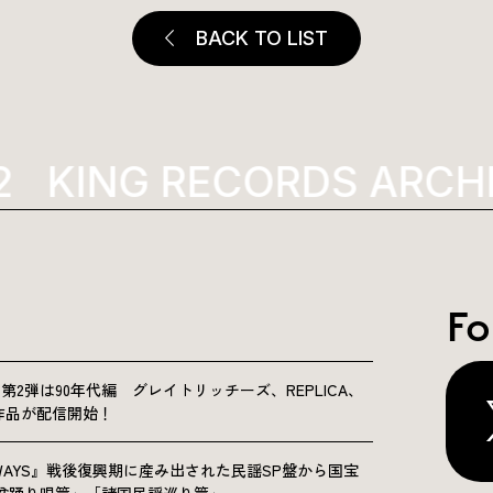
BACK TO LIST
KING RECORDS ARCHI
Fo
NICLE”第2弾は90年代編 グレイトリッチーズ、REPLICA、
Sの9作品が配信開始！
OLKWAYS』戦後復興期に産み出された民謡SP盤から国宝
「盆踊り唄篇」「諸国民謡巡り篇」