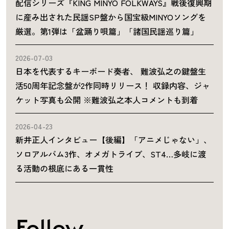
配信シリーズ『KING MINYO FOLKWAYS』戦後復興期
に産み出された民謡SP盤から国宝級MINYOソングを
厳選。第1弾は「盆踊り唄篇」「諸国民謡巡り篇」
2026-07-03
日本を代表するキーボード奏者、 難波弘之の鍵盤生
活50周年記念盤が2作同時リリース！ 収録内容、ジャ
ケット写真も公開 ※難波弘之本人コメントも到着
2026-04-23
新井正人インタビュー【後編】「アニメじゃない」、
ソロアルバム3作、オメガトライブ、ST4…多岐に渡
る活動の根底にある一貫性
Follow