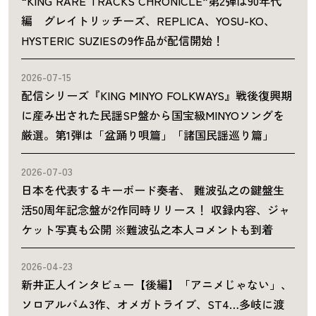
“KING RARE TRACKS CHRONICLE”第2弾は90年代
編 グレイトリッチーズ、REPLICA、YOSU-KO、
HYSTERIC SUZIESの9作品が配信開始！
2026-07-15
配信シリーズ『KING MINYO FOLKWAYS』戦後復興期
に産み出された民謡SP盤から国宝級MINYOソングを
厳選。第1弾は「盆踊り唄篇」「諸国民謡巡り篇」
2026-07-03
日本を代表するキーボード奏者、 難波弘之の鍵盤生
活50周年記念盤が2作同時リリース！ 収録内容、ジャ
ケット写真も公開 ※難波弘之本人コメントも到着
2026-04-23
新井正人インタビュー【後編】「アニメじゃない」、
ソロアルバム3作、オメガトライブ、ST4…多岐に渡