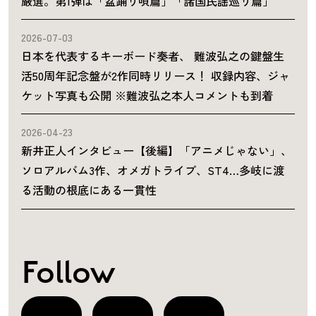
厳選。第1弾は「盆踊り唄篇」「諸国民謡巡り篇」
2026-07-03
日本を代表するキーボード奏者、 難波弘之の鍵盤生
活50周年記念盤が2作同時リリース！ 収録内容、ジャ
ケット写真も公開 ※難波弘之本人コメントも到着
2026-04-23
新井正人インタビュー【後編】「アニメじゃない」、
ソロアルバム3作、オメガトライブ、ST4…多岐に渡
る活動の根底にある一貫性
Follow