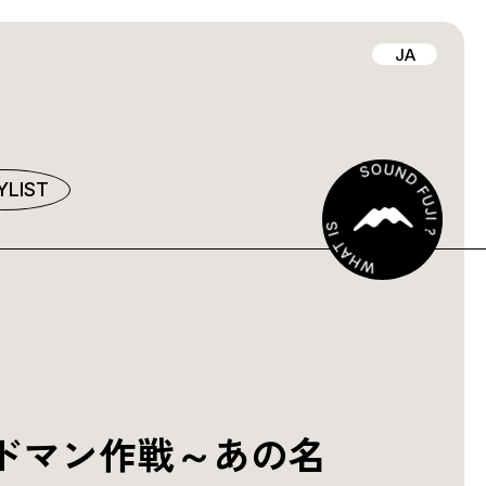
JA
YLIST
ドマン作戦～あの名