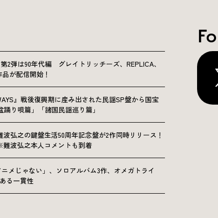
Fo
NICLE”第2弾は90年代編 グレイトリッチーズ、REPLICA、
Sの9作品が配信開始！
OLKWAYS』戦後復興期に産み出された民謡SP盤から国宝
「盆踊り唄篇」「諸国民謡巡り篇」
難波弘之の鍵盤生活50周年記念盤が2作同時リリース！
※難波弘之本人コメントも到着
アニメじゃない」、ソロアルバム3作、オメガトライ
にある一貫性