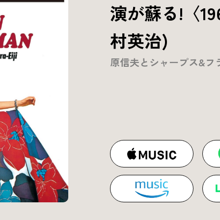
演が蘇る!〈196
村英治)
原信夫とシャープス&フ