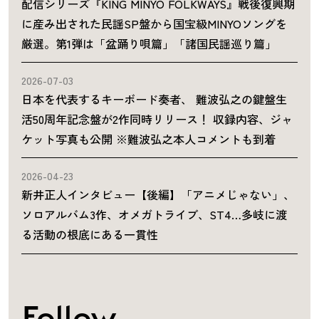
配信シリーズ『KING MINYO FOLKWAYS』戦後復興期
に産み出された民謡SP盤から国宝級MINYOソングを
厳選。第1弾は「盆踊り唄篇」「諸国民謡巡り篇」
2026-07-03
日本を代表するキーボード奏者、 難波弘之の鍵盤生
活50周年記念盤が2作同時リリース！ 収録内容、ジャ
ケット写真も公開 ※難波弘之本人コメントも到着
2026-04-23
新井正人インタビュー【後編】「アニメじゃない」、
ソロアルバム3作、オメガトライブ、ST4…多岐に渡
る活動の根底にある一貫性
Follow