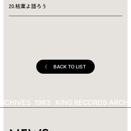
20.枯葉よ語ろう
BACK TO LIST
ARCHIVES
1983
KING RECORDS ARCH