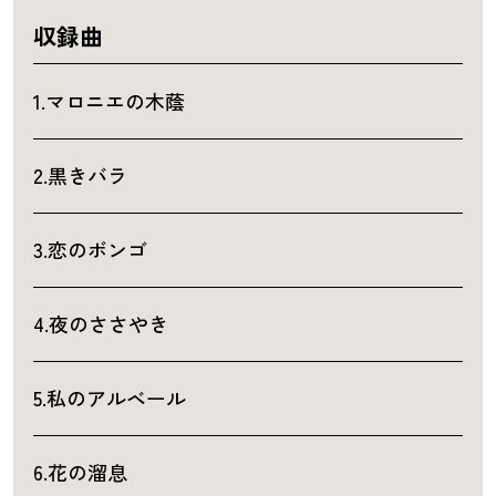
収録曲
1.マロニエの木蔭
2.黒きバラ
3.恋のボンゴ
4.夜のささやき
5.私のアルベール
6.花の溜息