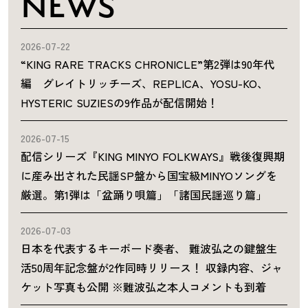
NEWS
2026-07-22
“KING RARE TRACKS CHRONICLE”第2弾は90年代
編 グレイトリッチーズ、REPLICA、YOSU-KO、
HYSTERIC SUZIESの9作品が配信開始！
2026-07-15
配信シリーズ『KING MINYO FOLKWAYS』戦後復興期
に産み出された民謡SP盤から国宝級MINYOソングを
厳選。第1弾は「盆踊り唄篇」「諸国民謡巡り篇」
2026-07-03
日本を代表するキーボード奏者、 難波弘之の鍵盤生
活50周年記念盤が2作同時リリース！ 収録内容、ジャ
ケット写真も公開 ※難波弘之本人コメントも到着