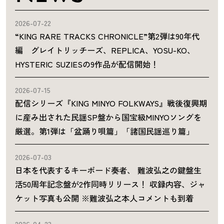
2026-07-22
“KING RARE TRACKS CHRONICLE”第2弾は90年代
編 グレイトリッチーズ、REPLICA、YOSU-KO、
HYSTERIC SUZIESの9作品が配信開始！
2026-07-15
配信シリーズ『KING MINYO FOLKWAYS』戦後復興期
に産み出された民謡SP盤から国宝級MINYOソングを
厳選。第1弾は「盆踊り唄篇」「諸国民謡巡り篇」
2026-07-03
日本を代表するキーボード奏者、 難波弘之の鍵盤生
活50周年記念盤が2作同時リリース！ 収録内容、ジャ
ケット写真も公開 ※難波弘之本人コメントも到着
2026-04-23