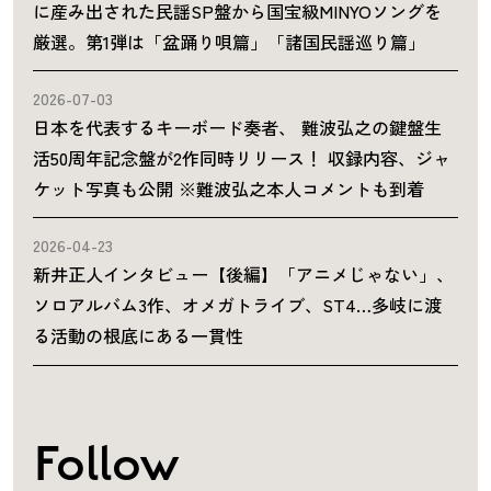
に産み出された民謡SP盤から国宝級MINYOソングを
厳選。第1弾は「盆踊り唄篇」「諸国民謡巡り篇」
2026-07-03
日本を代表するキーボード奏者、 難波弘之の鍵盤生
活50周年記念盤が2作同時リリース！ 収録内容、ジャ
ケット写真も公開 ※難波弘之本人コメントも到着
2026-04-23
新井正人インタビュー【後編】「アニメじゃない」、
ソロアルバム3作、オメガトライブ、ST4…多岐に渡
る活動の根底にある一貫性
Follow