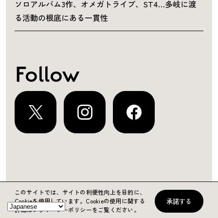
ソロアルバム3作、オメガトライブ、ST4…多岐に渡
る活動の根底にある一貫性
Follow
運営会社
プライバシーポリシー
お問い合わせ
このサイトでは、サイトの利便性向上を目的に、
承諾する
Cookieを使用しています。
Cookieの使用に関する
Copyright ©2024 KING RECORDS
詳細はプライバシーポリシーをご覧ください。