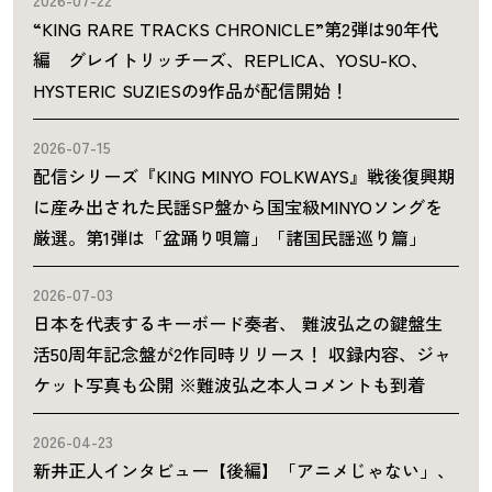
“KING RARE TRACKS CHRONICLE”第2弾は90年代
編 グレイトリッチーズ、REPLICA、YOSU-KO、
HYSTERIC SUZIESの9作品が配信開始！
2026-07-15
配信シリーズ『KING MINYO FOLKWAYS』戦後復興期
に産み出された民謡SP盤から国宝級MINYOソングを
厳選。第1弾は「盆踊り唄篇」「諸国民謡巡り篇」
2026-07-03
日本を代表するキーボード奏者、 難波弘之の鍵盤生
活50周年記念盤が2作同時リリース！ 収録内容、ジャ
ケット写真も公開 ※難波弘之本人コメントも到着
2026-04-23
新井正人インタビュー【後編】「アニメじゃない」、