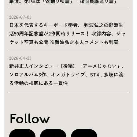
厳選。第1弾は「盆踊り唄篇」「諸国民謡巡り篇」
2026-07-03
日本を代表するキーボード奏者、 難波弘之の鍵盤生
活50周年記念盤が2作同時リリース！ 収録内容、ジャ
ケット写真も公開 ※難波弘之本人コメントも到着
2026-04-23
新井正人インタビュー【後編】「アニメじゃない」、
ソロアルバム3作、オメガトライブ、ST4…多岐に渡
る活動の根底にある一貫性
Follow