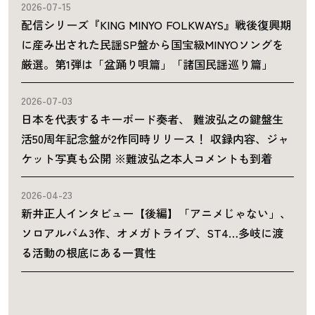
2026-07-15
配信シリーズ『KING MINYO FOLKWAYS』戦後復興期
に産み出された民謡SP盤から国宝級MINYOソングを
厳選。第1弾は「盆踊り唄篇」「諸国民謡巡り篇」
2026-07-03
日本を代表するキーボード奏者、 難波弘之の鍵盤生
活50周年記念盤が2作同時リリース！ 収録内容、ジャ
ケット写真も公開 ※難波弘之本人コメントも到着
2026-04-23
新井正人インタビュー【後編】「アニメじゃない」、
ソロアルバム3作、オメガトライブ、ST4…多岐に渡
る活動の根底にある一貫性