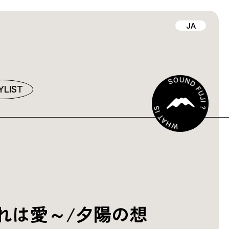
JA
YLIST
E～それは愛～/夕陽の想