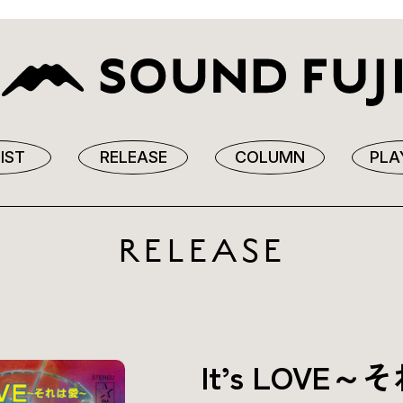
IST
RELEASE
COLUMN
PLA
RELEASE
It’s LOV