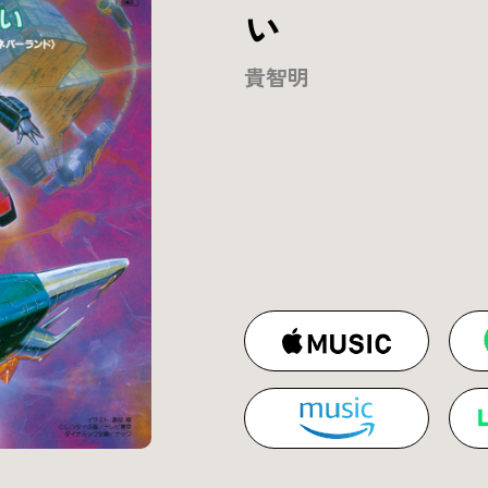
い
貴智明