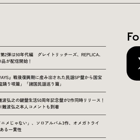
Fo
NICLE”第2弾は90年代編 グレイトリッチーズ、REPLICA、
Sの9作品が配信開始！
OLKWAYS』戦後復興期に産み出された民謡SP盤から国宝
「盆踊り唄篇」「諸国民謡巡り篇」
難波弘之の鍵盤生活50周年記念盤が2作同時リリース！
※難波弘之本人コメントも到着
アニメじゃない」、ソロアルバム3作、オメガトライ
にある一貫性