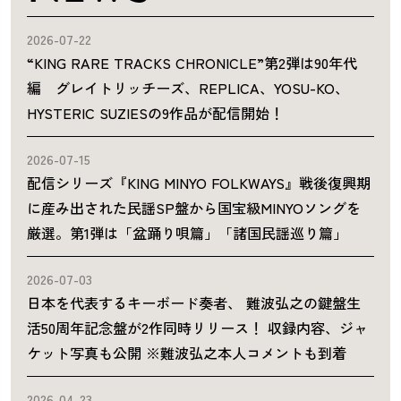
2026-07-22
“KING RARE TRACKS CHRONICLE”第2弾は90年代
編 グレイトリッチーズ、REPLICA、YOSU-KO、
HYSTERIC SUZIESの9作品が配信開始！
2026-07-15
配信シリーズ『KING MINYO FOLKWAYS』戦後復興期
に産み出された民謡SP盤から国宝級MINYOソングを
厳選。第1弾は「盆踊り唄篇」「諸国民謡巡り篇」
2026-07-03
日本を代表するキーボード奏者、 難波弘之の鍵盤生
活50周年記念盤が2作同時リリース！ 収録内容、ジャ
ケット写真も公開 ※難波弘之本人コメントも到着
2026-04-23