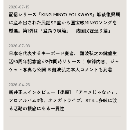
2026-07-15
配信シリーズ『KING MINYO FOLKWAYS』戦後復興期
に産み出された民謡SP盤から国宝級MINYOソングを
厳選。第1弾は「盆踊り唄篇」「諸国民謡巡り篇」
2026-07-03
日本を代表するキーボード奏者、 難波弘之の鍵盤生
活50周年記念盤が2作同時リリース！ 収録内容、ジャ
ケット写真も公開 ※難波弘之本人コメントも到着
2026-04-23
新井正人インタビュー【後編】「アニメじゃない」、
ソロアルバム3作、オメガトライブ、ST4…多岐に渡
る活動の根底にある一貫性