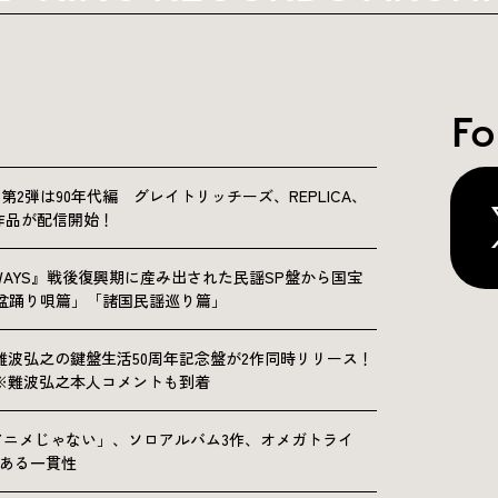
Fo
NICLE”第2弾は90年代編 グレイトリッチーズ、REPLICA、
Sの9作品が配信開始！
OLKWAYS』戦後復興期に産み出された民謡SP盤から国宝
「盆踊り唄篇」「諸国民謡巡り篇」
難波弘之の鍵盤生活50周年記念盤が2作同時リリース！
※難波弘之本人コメントも到着
アニメじゃない」、ソロアルバム3作、オメガトライ
にある一貫性