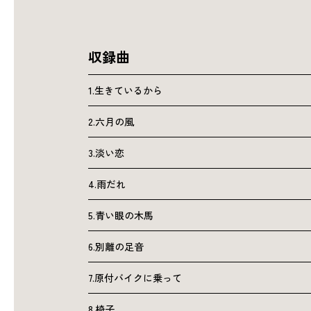
収録曲
1.生きているから
2.六月の風
3.淡い恋
4.雨だれ
5.青い眼の木馬
6.別離の足音
7.原付バイクに乗って
8.椅子