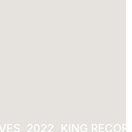
VES
KING RECORD