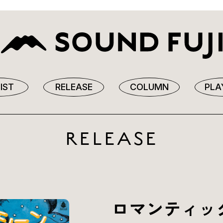
IST
RELEASE
COLUMN
PLA
RELEASE
ロマンティッ