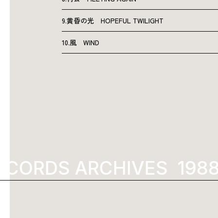
9.黄昏の光 HOPEFUL TWILIGHT
10.風 WIND
ECORDS ARCHIVES