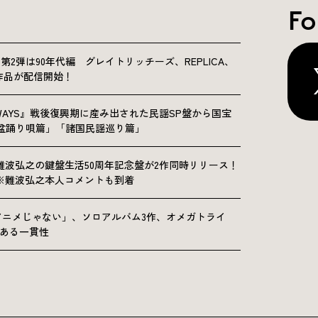
Fo
NICLE”第2弾は90年代編 グレイトリッチーズ、REPLICA、
Sの9作品が配信開始！
OLKWAYS』戦後復興期に産み出された民謡SP盤から国宝
「盆踊り唄篇」「諸国民謡巡り篇」
難波弘之の鍵盤生活50周年記念盤が2作同時リリース！
※難波弘之本人コメントも到着
アニメじゃない」、ソロアルバム3作、オメガトライ
にある一貫性