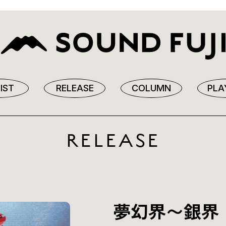
IST
RELEASE
COLUMN
PLA
RELEASE
夢幻界〜銀界 