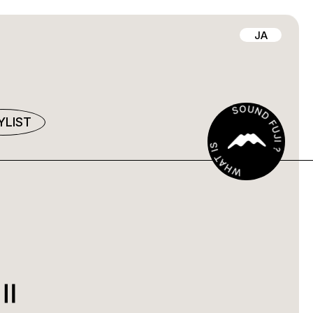
JA
YLIST
Ⅱ