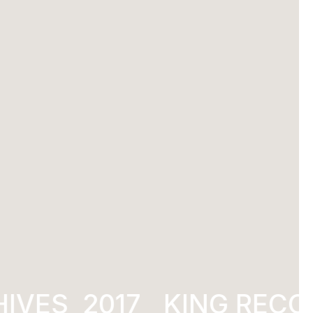
VES
2017
KING RECOR