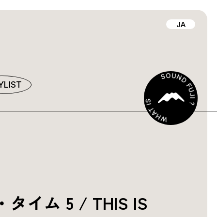
JA
YLIST
ム 5 / THIS IS