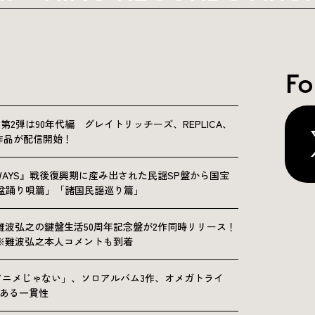
Fo
NICLE”第2弾は90年代編 グレイトリッチーズ、REPLICA、
Sの9作品が配信開始！
OLKWAYS』戦後復興期に産み出された民謡SP盤から国宝
「盆踊り唄篇」「諸国民謡巡り篇」
難波弘之の鍵盤生活50周年記念盤が2作同時リリース！
※難波弘之本人コメントも到着
アニメじゃない」、ソロアルバム3作、オメガトライ
にある一貫性