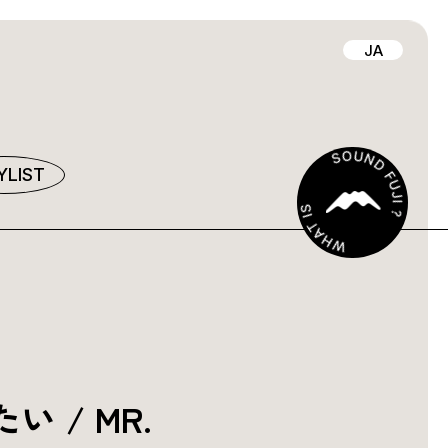
JA
YLIST
 / MR.