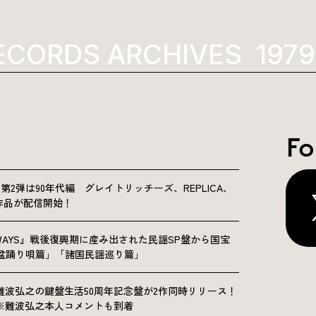
ECORDS ARCHIVES
1979
Fo
NICLE”第2弾は90年代編 グレイトリッチーズ、REPLICA、
Sの9作品が配信開始！
OLKWAYS』戦後復興期に産み出された民謡SP盤から国宝
「盆踊り唄篇」「諸国民謡巡り篇」
難波弘之の鍵盤生活50周年記念盤が2作同時リリース！
※難波弘之本人コメントも到着