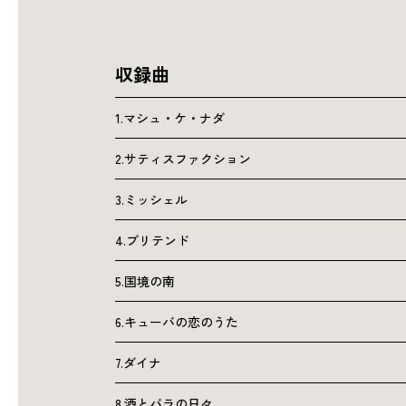
収録曲
1.マシュ・ケ・ナダ
2.サティスファクション
3.ミッシェル
4.ブリテンド
5.国境の南
6.キューバの恋のうた
7.ダイナ
8.酒とバラの日々