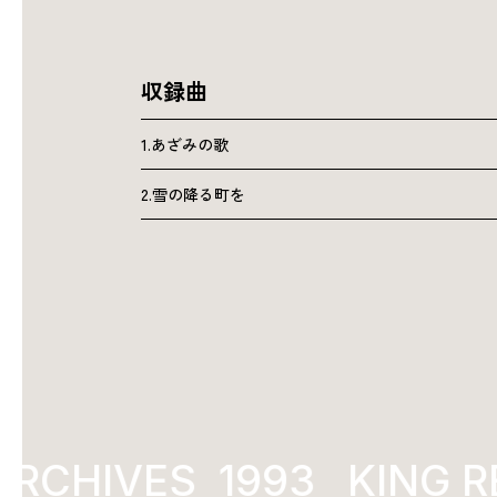
収録曲
1.あざみの歌
2.雪の降る町を
RCHIVES
1993
KING R