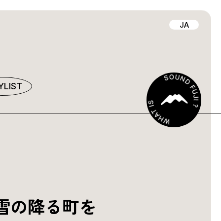
JA
YLIST
雪の降る町を