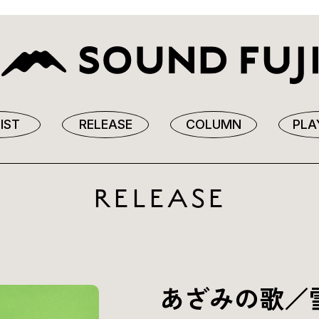
IST
RELEASE
COLUMN
PLA
RELEASE
あざみの歌／