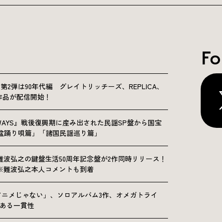
Fo
NICLE”第2弾は90年代編 グレイトリッチーズ、REPLICA、
Sの9作品が配信開始！
OLKWAYS』戦後復興期に産み出された民謡SP盤から国宝
「盆踊り唄篇」「諸国民謡巡り篇」
難波弘之の鍵盤生活50周年記念盤が2作同時リリース！
※難波弘之本人コメントも到着
アニメじゃない」、ソロアルバム3作、オメガトライ
にある一貫性