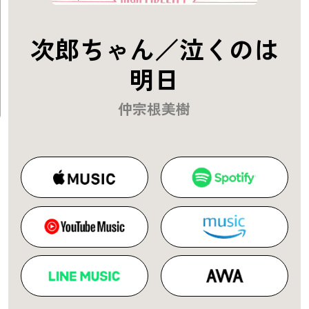
次郎ちゃん／泣くのは
明日
仲宗根美樹