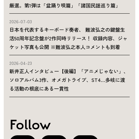
厳選。第1弾は「盆踊り唄篇」「諸国民謡巡り篇」
2026-07-03
日本を代表するキーボード奏者、 難波弘之の鍵盤生
活50周年記念盤が2作同時リリース！ 収録内容、ジャ
ケット写真も公開 ※難波弘之本人コメントも到着
2026-04-23
新井正人インタビュー【後編】「アニメじゃない」、
ソロアルバム3作、オメガトライブ、ST4…多岐に渡
る活動の根底にある一貫性
Follow