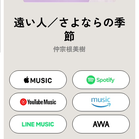
遠い人／さよならの季
節
仲宗根美樹