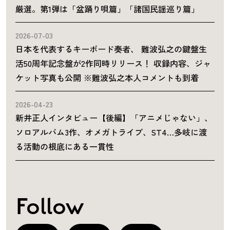
厳選。第1弾は「盆踊り唄篇」「諸国民謡巡り篇」
2026-07-03
日本を代表するキーボード奏者、 難波弘之の鍵盤生
活50周年記念盤が2作同時リリース！ 収録内容、ジャ
ケット写真も公開 ※難波弘之本人コメントも到着
2026-04-23
新井正人インタビュー【後編】「アニメじゃない」、
ソロアルバム3作、オメガトライブ、ST4…多岐に渡
る活動の根底にある一貫性
Follow