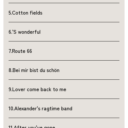
5.Cotton fields
6.'S wonderful
7.Route 66
8.Bei mir bist du schön
9.Lover come back to me
10.Alexander's ragtime band
11.After you've gone