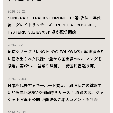
2026-07-22
“KING RARE TRACKS CHRONICLE”第2弾は90年代
編 グレイトリッチーズ、REPLICA、YOSU-KO、
HYSTERIC SUZIESの9作品が配信開始！
2026-07-15
配信シリーズ『KING MINYO FOLKWAYS』戦後復興期
に産み出された民謡SP盤から国宝級MINYOソングを
厳選。第1弾は「盆踊り唄篇」「諸国民謡巡り篇」
2026-07-03
日本を代表するキーボード奏者、 難波弘之の鍵盤生
活50周年記念盤が2作同時リリース！ 収録内容、ジャ
ケット写真も公開 ※難波弘之本人コメントも到着
2026-04-23