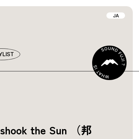
JA
YLIST
r shook the Sun （邦