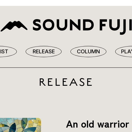
IST
RELEASE
COLUMN
PLA
RELEASE
An old warrio