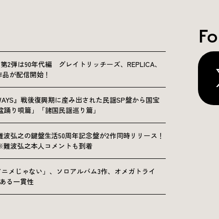
Fo
NICLE”第2弾は90年代編 グレイトリッチーズ、REPLICA、
Sの9作品が配信開始！
OLKWAYS』戦後復興期に産み出された民謡SP盤から国宝
「盆踊り唄篇」「諸国民謡巡り篇」
難波弘之の鍵盤生活50周年記念盤が2作同時リリース！
※難波弘之本人コメントも到着
アニメじゃない」、ソロアルバム3作、オメガトライ
にある一貫性