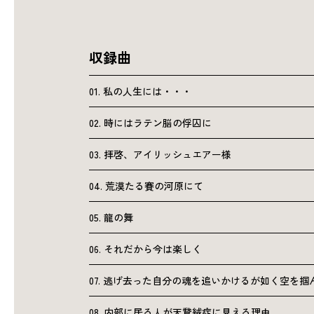
収録曲
01. 私の人生には・・・
02. 時にはラテン脳の俘囚に
03. 拝啓、アイリッシュエアー様
04. 荒漠たる賽の河原にて
05. 龍の舞
06. それだから今は楽しく
07. 逃げ去った自分の魂を追いかけるが如く空を掴
08. 内部に居る人が天鵞絨症に見える理由