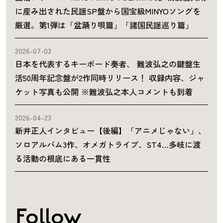
に産み出された民謡SP盤から国宝級MINYOソングを
厳選。第1弾は「盆踊り唄篇」「諸国民謡巡り篇」
2026-07-03
日本を代表するキーボード奏者、 難波弘之の鍵盤生
活50周年記念盤が2作同時リリース！ 収録内容、ジャ
ケット写真も公開 ※難波弘之本人コメントも到着
2026-04-23
新井正人インタビュー【後編】「アニメじゃない」、
ソロアルバム3作、オメガトライブ、ST4…多岐に渡
る活動の根底にある一貫性
Follow