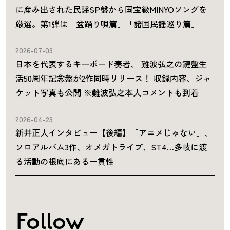
に産み出された民謡SP盤から国宝級MINYOソングを
厳選。第1弾は「盆踊り唄篇」「諸国民謡巡り篇」
2026-07-03
日本を代表するキーボード奏者、 難波弘之の鍵盤生
活50周年記念盤が2作同時リリース！ 収録内容、ジャ
ケット写真も公開 ※難波弘之本人コメントも到着
2026-04-23
新井正人インタビュー【後編】「アニメじゃない」、
ソロアルバム3作、オメガトライブ、ST4…多岐に渡
る活動の根底にある一貫性
Follow