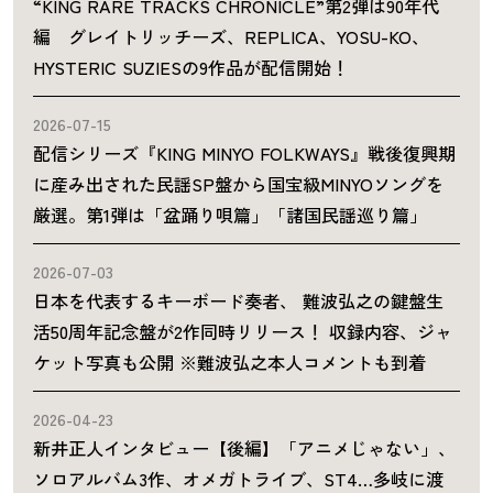
“KING RARE TRACKS CHRONICLE”第2弾は90年代
編 グレイトリッチーズ、REPLICA、YOSU-KO、
HYSTERIC SUZIESの9作品が配信開始！
2026-07-15
配信シリーズ『KING MINYO FOLKWAYS』戦後復興期
に産み出された民謡SP盤から国宝級MINYOソングを
厳選。第1弾は「盆踊り唄篇」「諸国民謡巡り篇」
2026-07-03
日本を代表するキーボード奏者、 難波弘之の鍵盤生
活50周年記念盤が2作同時リリース！ 収録内容、ジャ
ケット写真も公開 ※難波弘之本人コメントも到着
2026-04-23
新井正人インタビュー【後編】「アニメじゃない」、
ソロアルバム3作、オメガトライブ、ST4…多岐に渡