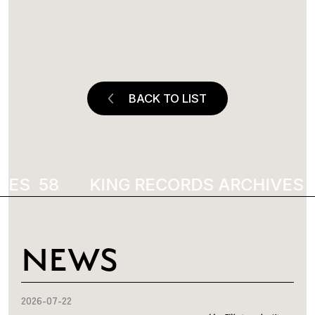
BACK TO LIST
VES
6021
KING RECORDS ARCHIVES
1
NEWS
2026-07-22