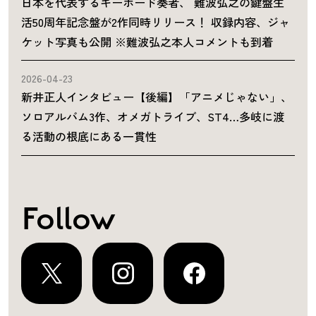
日本を代表するキーボード奏者、 難波弘之の鍵盤生
活50周年記念盤が2作同時リリース！ 収録内容、ジャ
ケット写真も公開 ※難波弘之本人コメントも到着
2026-04-23
新井正人インタビュー【後編】「アニメじゃない」、
ソロアルバム3作、オメガトライブ、ST4…多岐に渡
る活動の根底にある一貫性
Follow