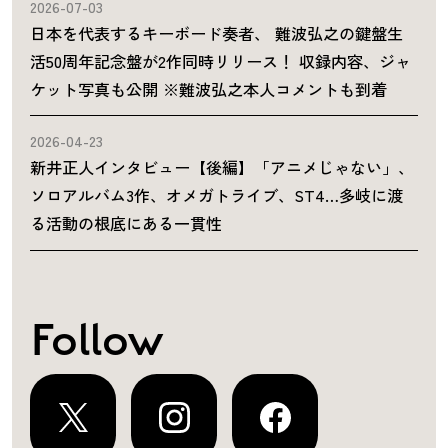
2026-07-03
日本を代表するキーボード奏者、 難波弘之の鍵盤生
活50周年記念盤が2作同時リリース！ 収録内容、ジャ
ケット写真も公開 ※難波弘之本人コメントも到着
2026-04-23
新井正人インタビュー【後編】「アニメじゃない」、
ソロアルバム3作、オメガトライブ、ST4…多岐に渡
る活動の根底にある一貫性
Follow