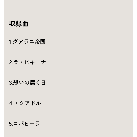
収録曲
1.グアラニ帝国
2.ラ・ビキーナ
3.想いの届く日
4.エクアドル
5.コパヒーラ