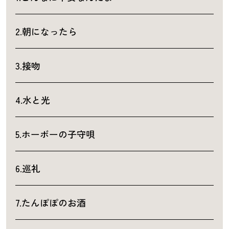
2.朝になったら
3.接吻
4.水と光
5.ホーボーの子守唄
6.巡礼
7.たんぽぽのお酒