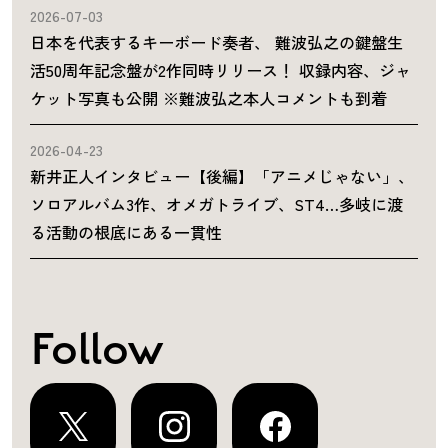
2026-07-03
日本を代表するキーボード奏者、 難波弘之の鍵盤生
活50周年記念盤が2作同時リリース！ 収録内容、ジャ
ケット写真も公開 ※難波弘之本人コメントも到着
2026-04-23
新井正人インタビュー【後編】「アニメじゃない」、
ソロアルバム3作、オメガトライブ、ST4…多岐に渡
る活動の根底にある一貫性
Follow