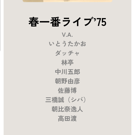
春一番ライブ’75
V.A.
いとうたかお
ダッチャ
林亭
中川五郎
朝野由彦
佐藤博
三橋誠（シバ）
朝比奈逸人
高田渡