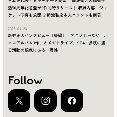
日本を代表するキーボード奏者、 難波弘之の鍵盤生
活50周年記念盤が2作同時リリース！ 収録内容、ジャ
ケット写真も公開 ※難波弘之本人コメントも到着
2026-04-23
新井正人インタビュー【後編】「アニメじゃない」、
ソロアルバム3作、オメガトライブ、ST4…多岐に渡
る活動の根底にある一貫性
Follow