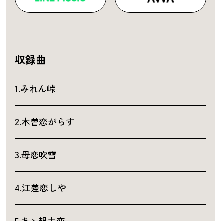
収録曲
1.みれん峠
2.木曽恋がらす
3.母恋吹雪
4.江差恋しや
5.あゝ想夫恋