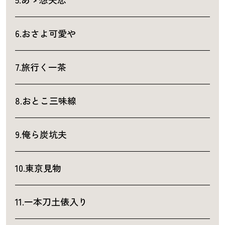
6.おさよ可愛や
7.旅行く一茶
8.おとこ三味線
9.俺ら炭坑夫
10.東京見物
11.一本刀土俵入り