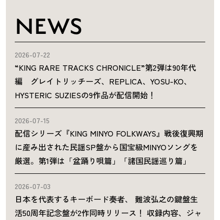
NEWS
2026-07-22
“KING RARE TRACKS CHRONICLE”第2弾は90年代
編 グレイトリッチーズ、REPLICA、YOSU-KO、
HYSTERIC SUZIESの9作品が配信開始！
2026-07-15
配信シリーズ『KING MINYO FOLKWAYS』戦後復興期
に産み出された民謡SP盤から国宝級MINYOソングを
厳選。第1弾は「盆踊り唄篇」「諸国民謡巡り篇」
2026-07-03
日本を代表するキーボード奏者、 難波弘之の鍵盤生
活50周年記念盤が2作同時リリース！ 収録内容、ジャ