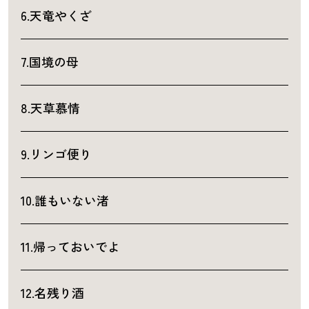
6.天竜やくざ
7.国境の母
8.天草慕情
9.リンゴ便り
10.誰もいない渚
11.帰っておいでよ
12.名残り酒