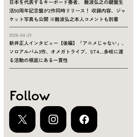
日本を代表するキーボード奏者、 難波弘之の鍵盤生
活50周年記念盤が2作同時リリース！ 収録内容、ジャ
ケット写真も公開 ※難波弘之本人コメントも到着
2026-04-23
新井正人インタビュー【後編】「アニメじゃない」、
ソロアルバム3作、オメガトライブ、ST4…多岐に渡
る活動の根底にある一貫性
Follow