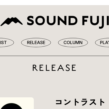
IST
RELEASE
COLUMN
PLA
RELEASE
コントラスト 