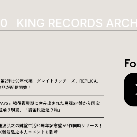
KING RECORDS ARCHI
Fo
NICLE”第2弾は90年代編 グレイトリッチーズ、REPLICA、
Sの9作品が配信開始！
OLKWAYS』戦後復興期に産み出された民謡SP盤から国宝
「盆踊り唄篇」「諸国民謡巡り篇」
難波弘之の鍵盤生活50周年記念盤が2作同時リリース！
※難波弘之本人コメントも到着