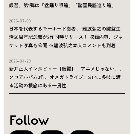
厳選。第1弾は「盆踊り唄篇」「諸国民謡巡り篇」
2026-07-03
日本を代表するキーボード奏者、 難波弘之の鍵盤生
活50周年記念盤が2作同時リリース！ 収録内容、ジャ
ケット写真も公開 ※難波弘之本人コメントも到着
2026-04-23
新井正人インタビュー【後編】「アニメじゃない」、
ソロアルバム3作、オメガトライブ、ST4…多岐に渡
る活動の根底にある一貫性
Follow