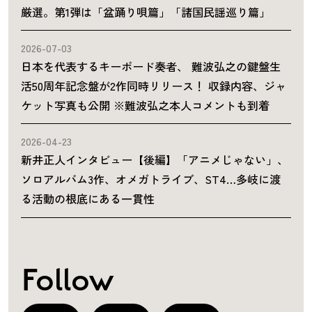
厳選。第1弾は「盆踊り唄篇」「諸国民謡巡り篇」
2026-07-03
日本を代表するキーボード奏者、 難波弘之の鍵盤生
活50周年記念盤が2作同時リリース！ 収録内容、ジャ
ケット写真も公開 ※難波弘之本人コメントも到着
2026-04-23
新井正人インタビュー【後編】「アニメじゃない」、
ソロアルバム3作、オメガトライブ、ST4…多岐に渡
る活動の根底にある一貫性
Follow