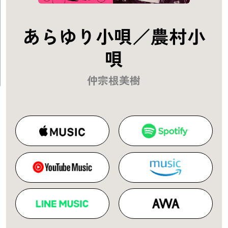
あらゆり小唄／農村小
唄
仲宗根美樹