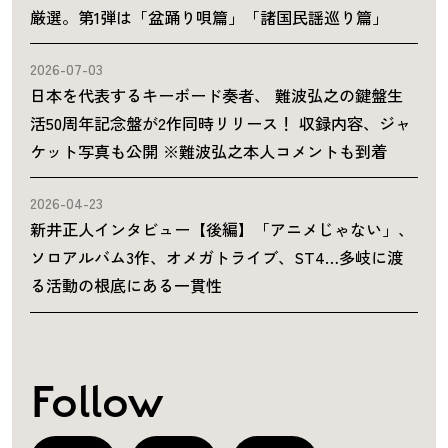
厳選。第1弾は「盆踊り唄篇」「諸国民謡巡り篇」
2026-07-03
日本を代表するキーボード奏者、 難波弘之の鍵盤生
活50周年記念盤が2作同時リリース！ 収録内容、ジャ
ケット写真も公開 ※難波弘之本人コメントも到着
2026-04-23
新井正人インタビュー【後編】「アニメじゃない」、
ソロアルバム3作、オメガトライブ、ST4…多岐に渡
る活動の根底にある一貫性
Follow