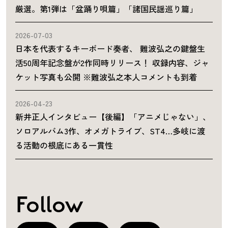
厳選。第1弾は「盆踊り唄篇」「諸国民謡巡り篇」
2026-07-03
日本を代表するキーボード奏者、 難波弘之の鍵盤生
活50周年記念盤が2作同時リリース！ 収録内容、ジャ
ケット写真も公開 ※難波弘之本人コメントも到着
2026-04-23
新井正人インタビュー【後編】「アニメじゃない」、
ソロアルバム3作、オメガトライブ、ST4…多岐に渡
る活動の根底にある一貫性
Follow