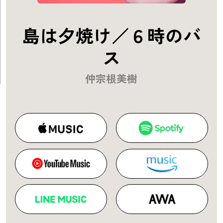
島は夕焼け／６時のバ
ス
仲宗根美樹