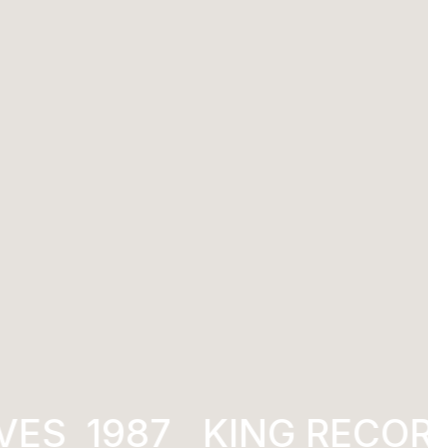
VES
KING RECORD