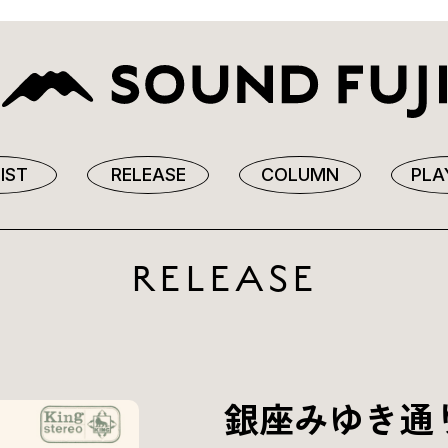
IST
RELEASE
COLUMN
PLA
RELEASE
銀座みゆき通