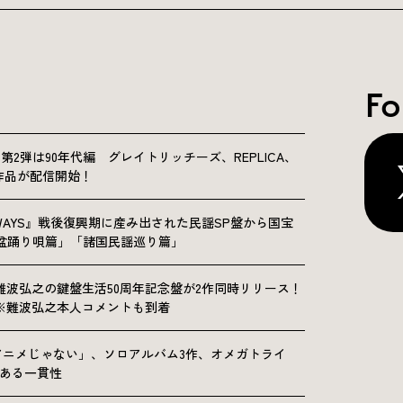
Fo
NICLE”第2弾は90年代編 グレイトリッチーズ、REPLICA、
Sの9作品が配信開始！
OLKWAYS』戦後復興期に産み出された民謡SP盤から国宝
「盆踊り唄篇」「諸国民謡巡り篇」
難波弘之の鍵盤生活50周年記念盤が2作同時リリース！
※難波弘之本人コメントも到着
アニメじゃない」、ソロアルバム3作、オメガトライ
にある一貫性