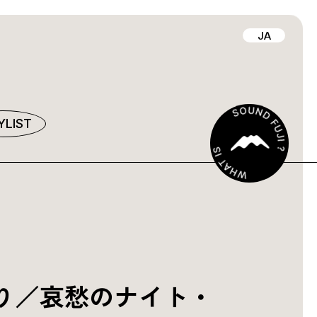
JA
YLIST
り／哀愁のナイト・