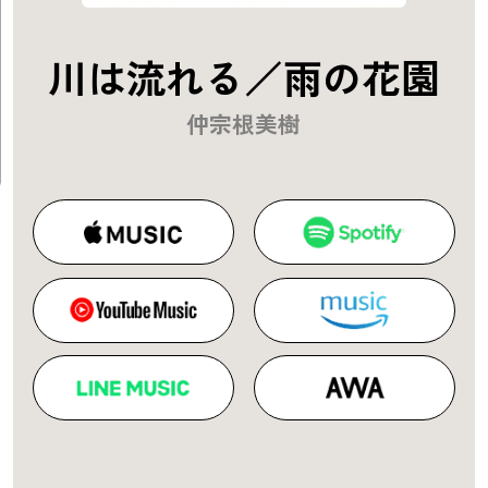
川は流れる／雨の花園
仲宗根美樹