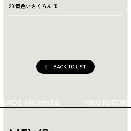
20.黄色いさくらんぼ
BACK TO LIST
CORDS ARCHIVES
2507
KING RECORDS