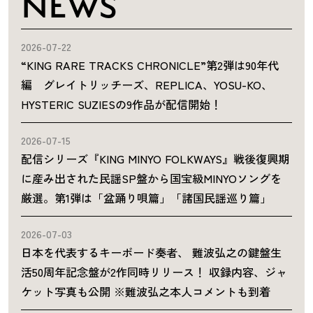
NEWS
2026-07-22
“KING RARE TRACKS CHRONICLE”第2弾は90年代
編 グレイトリッチーズ、REPLICA、YOSU-KO、
HYSTERIC SUZIESの9作品が配信開始！
2026-07-15
配信シリーズ『KING MINYO FOLKWAYS』戦後復興期
に産み出された民謡SP盤から国宝級MINYOソングを
厳選。第1弾は「盆踊り唄篇」「諸国民謡巡り篇」
2026-07-03
日本を代表するキーボード奏者、 難波弘之の鍵盤生
活50周年記念盤が2作同時リリース！ 収録内容、ジャ
ケット写真も公開 ※難波弘之本人コメントも到着