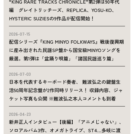
“KING RARE TRACKS CHRONICLE”第2弾は90年代
編 グレイトリッチーズ、REPLICA、YOSU-KO、
HYSTERIC SUZIESの9作品が配信開始！
2026-07-15
配信シリーズ『KING MINYO FOLKWAYS』戦後復興期
に産み出された民謡SP盤から国宝級MINYOソングを
厳選。第1弾は「盆踊り唄篇」「諸国民謡巡り篇」
2026-07-03
日本を代表するキーボード奏者、 難波弘之の鍵盤生
活50周年記念盤が2作同時リリース！ 収録内容、ジャ
ケット写真も公開 ※難波弘之本人コメントも到着
2026-04-23
新井正人インタビュー【後編】「アニメじゃない」、
ソロアルバム3作、オメガトライブ、ST4…多岐に渡