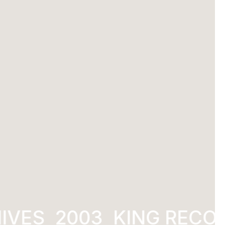
VES
2003
KING RECORD