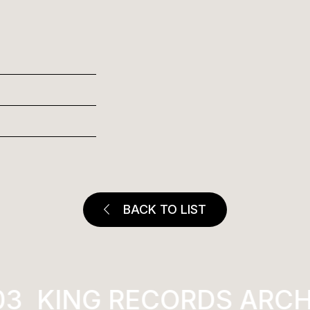
BACK TO LIST
3
KING RECORDS ARCHI