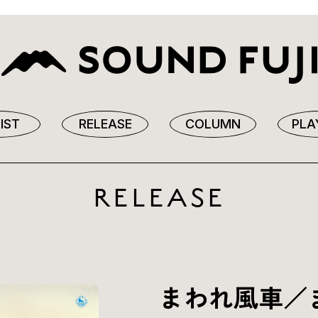
IST
RELEASE
COLUMN
PLA
RELEASE
まわれ風車／