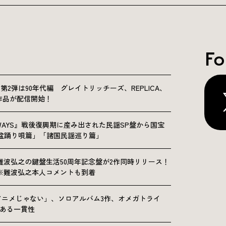
Fo
NICLE”第2弾は90年代編 グレイトリッチーズ、REPLICA、
Sの9作品が配信開始！
OLKWAYS』戦後復興期に産み出された民謡SP盤から国宝
「盆踊り唄篇」「諸国民謡巡り篇」
難波弘之の鍵盤生活50周年記念盤が2作同時リリース！
※難波弘之本人コメントも到着
アニメじゃない」、ソロアルバム3作、オメガトライ
にある一貫性