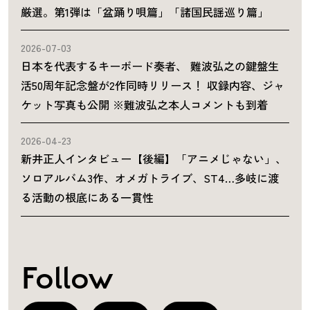
厳選。第1弾は「盆踊り唄篇」「諸国民謡巡り篇」
2026-07-03
日本を代表するキーボード奏者、 難波弘之の鍵盤生
活50周年記念盤が2作同時リリース！ 収録内容、ジャ
ケット写真も公開 ※難波弘之本人コメントも到着
2026-04-23
新井正人インタビュー【後編】「アニメじゃない」、
ソロアルバム3作、オメガトライブ、ST4…多岐に渡
る活動の根底にある一貫性
Follow