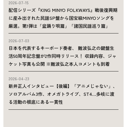
2026-07-15
配信シリーズ『KING MINYO FOLKWAYS』戦後復興期
に産み出された民謡SP盤から国宝級MINYOソングを
厳選。第1弾は「盆踊り唄篇」「諸国民謡巡り篇」
2026-07-03
日本を代表するキーボード奏者、 難波弘之の鍵盤生
活50周年記念盤が2作同時リリース！ 収録内容、ジャ
ケット写真も公開 ※難波弘之本人コメントも到着
2026-04-23
新井正人インタビュー【後編】「アニメじゃない」、
ソロアルバム3作、オメガトライブ、ST4…多岐に渡
る活動の根底にある一貫性